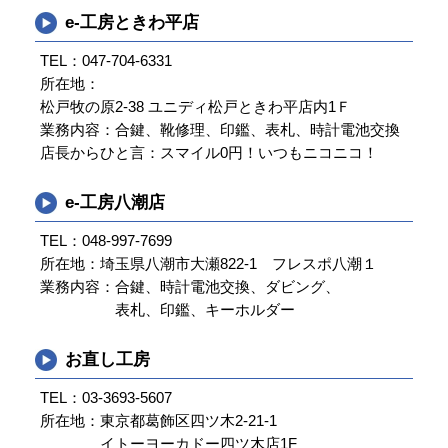
e-工房ときわ平店
TEL：
047-704-6331
所在地：
松戸牧の原2-38 ユニディ松戸ときわ平店内1Ｆ
業務内容：
合鍵、靴修理、印鑑、表札、時計電池交換
店長からひと言：
スマイル0円！いつもニコニコ！
e-工房八潮店
TEL：
048-997-7699
所在地：
埼玉県八潮市大瀬822-1 フレスポ八潮１
業務内容：
合鍵、時計電池交換、ダビング、
表札、印鑑、キーホルダー
お直し工房
TEL：
03-3693-5607
所在地：
東京都葛飾区四ツ木2-21-1
イトーヨーカドー四ツ木店1F